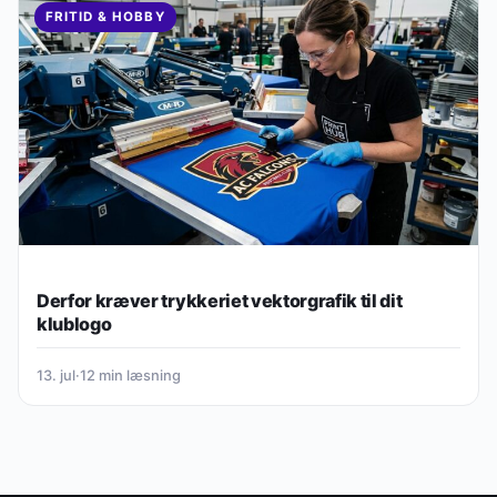
FRITID & HOBBY
Derfor kræver trykkeriet vektorgrafik til dit
klublogo
13. jul
·
12 min læsning